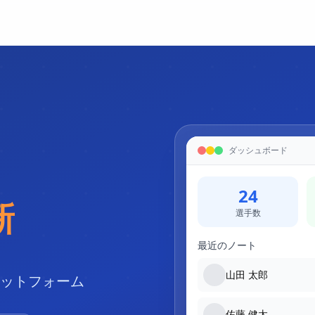
ダッシュボード
24
新
選手数
最近のノート
山田 太郎
ットフォーム
佐藤 健太