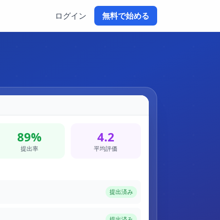
ログイン
無料で始める
89%
4.2
提出率
平均評価
提出済み
提出済み